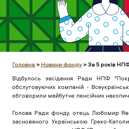
Головна
»
Новини фонду
» За 5 років НПФ
Відбулось засідання Ради НПФ "Покр
обслуговуючих компаній - Всеукраїнськ
обговорили майбутнє пенсійних накопиче
Голова Ради фонду, отець Любомир Яво
заснованого Українською Греко-Катол