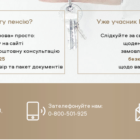
гу пенсію?
Уже учасник 
ова» просто:
Слідкуйте за 
 на сайті
щоден
коштовну консультацію
замовл
25
без
вір та пакет документів
щодо ва
Зателефонуйте нам:
,
0-800-501-925