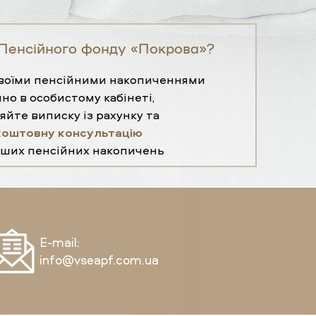
Пенсійного фонду «Покрова»?
своїми пенсійними накопиченнями
но в особистому кабінеті,
яйте виписку із рахунку та
коштовну консультацію
ших пенсійних накопичень
E-mail:
info@vseapf.com.ua