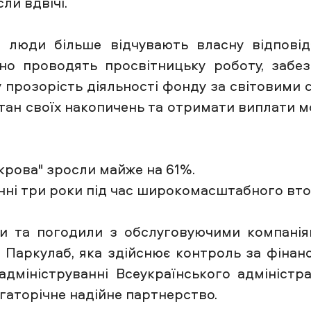
ли вдвічі.
 люди більше відчувають власну відповід
но проводять просвітницьку роботу, забе
 прозорість діяльності фонду за світовими
ан своїх накопичень та отримати виплати м
крова" зросли майже на 61%.
нні три роки під час широкомасштабного вто
 та погодили з обслуговуючими компаніям
 Паркулаб, яка здійснює контроль за фінан
дмініструванні Всеукраїнського адміністр
агаторічне надійне партнерство.