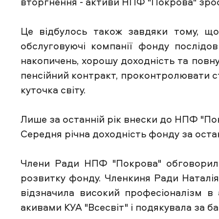
вторгнення - активи НПФ "Покрова" зрос
Це відбулось також завдяки тому, що
обслуговуючі компанії фонду послідов
накопичень, хорошу доходність та повну
пенсійний контракт, проконтролювати ст
куточка світу.
Лише за останній рік внески до НПФ "По
Середня річна доходність фонду за оста
Члени Ради НПФ "Покрова" обговорили
розвитку фонду. Членкиня Ради Наталія
відзначила високий професіоналізм в а
акивами КУА "Всесвіт" і подякувала за б