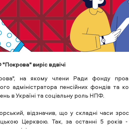
 "Покрова" виріс вдвічі
ова", на якому члени Ради фонду проан
ого адміністратора пенсійних фондів та ком
нь в Україні та соціальну роль НПФ.
рський, відзначив, що у складні часи зро
ицькою Церквою. Так, за останні 5 років 