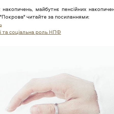
накопичень, майбутнє пенсійних накопичен
"Покрова" читайте за посиланнями:
ь
і та соціальна роль НПФ