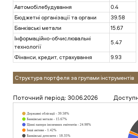
Автомобілебудування
0.4
Бюджетні організації та органи
39.58
Банківські метали
15.67
Інформаційно-обчислювальні
5.47
технології
Фінанси, кредит, страхування
9.93
Структура портфеля за групами інструментів
Поточний період: 30.06.2026
Доступн
Державні облігації - 39.58%
Банківські метали - 15.67%
Цінні папери іноземних емітентів - 24.98%
Інші активи - 1.42%
Банківські депозити - 18.35%