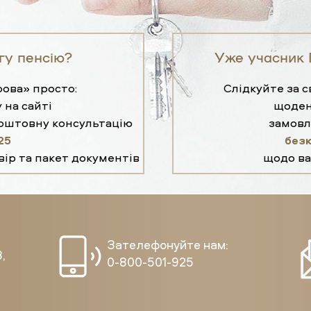
гу пенсію?
Уже учасник 
ова» просто:
Слідкуйте за 
 на сайті
щоден
коштовну консультацію
замовл
25
без
вір та пакет документів
щодо ва
Зателефонуйте нам:
,
0-800-501-925