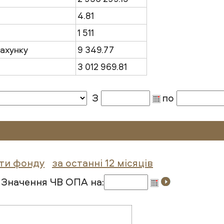
4.81
1 511
рахунку
9 349.77
3 012 969.81
З
по
оти фонду
за останні 12 місяців
Значення ЧВ ОПА на: