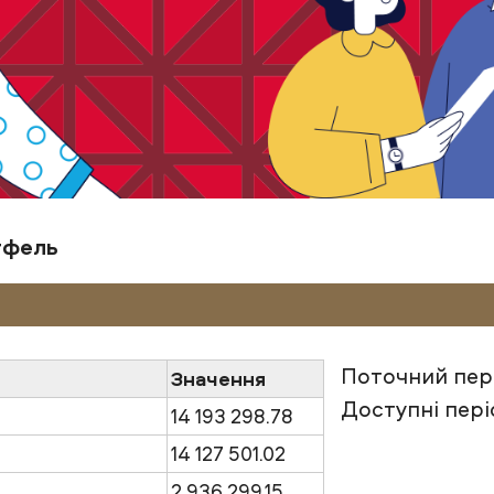
тфель
Поточний пері
Значення
Доступні пері
14 193 298.78
14 127 501.02
2 936 299.15