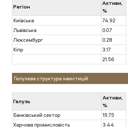
Активи,
Регіон
%
Київська
74.92
Львівська
0.07
Люксембург
0.28
Кіпр
3.17
21.56
Галузева структура інвестицій
Активи,
Галузь
%
Банківський сектор
19.75
Харчова промисловість
3.44