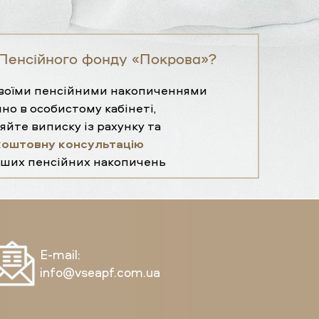
Пенсійного фонду «Покрова»?
своїми пенсійними накопиченнями
но в особистому кабінеті,
яйте виписку із рахунку та
коштовну консультацію
ших пенсійних накопичень
E-mail:
info@vseapf.com.ua