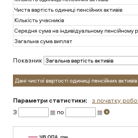
Чиста вартість одиниці пенсійних активів
Кількість учасників
Середня сума на індивідуальному пенсійному 
Загальна сума виплат
Показник
Дані чистої вартості одиниці пенсійних активів
Параметри статистики:
з початку роб
З
по
ЧВ ОПА, грн