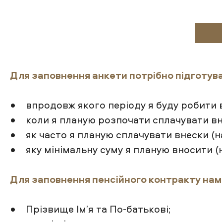
Для заповнення анкети потрібно підготув
• впродовж якого періоду я буду робити вн
• коли я планую розпочати сплачувати вне
• як часто я планую сплачувати внески (н
• яку мінімальну суму я планую вносити (н
Для заповнення пенсійного контракту нам н
• Прізвище Ім’я та По-батькові;