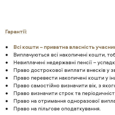
Гарантії:
•
Всі кошти – приватна власність учасник
• Виплачуються всі накопичені кошти, тоб
• Невиплачені недержавні пенсії – успад
• Право дострокової виплати внесків у зв’
• Право перевести накопичені кошти у ін
• Право самостійно визначити вік, з якого 
• Право визначити строк та періодичність
• Право на отримання одноразової виплати
• Право на пільгове оподаткування.